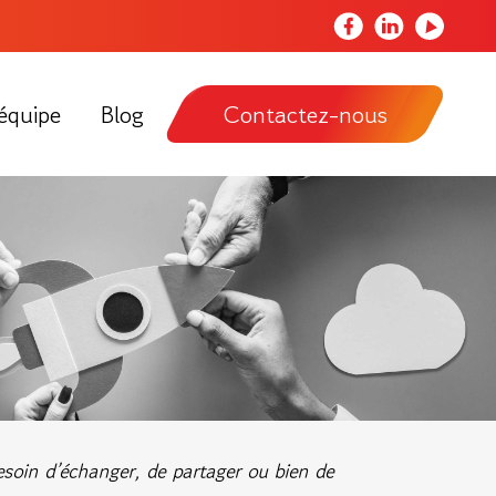
Notre
Notre
Notre
page
page
chaîne
Facebook
LinkedIn
Youtube
équipe
Blog
Contactez-nous
besoin d’échanger, de partager ou bien de