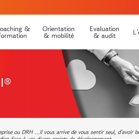
oaching &
Orientation
Evaluation
L’
formation
& mobilité
& audit
I®
reprise ou DRH …il vous arrive de vous sentir seul, d’avoir 
idien face à vos divers projets de développement.