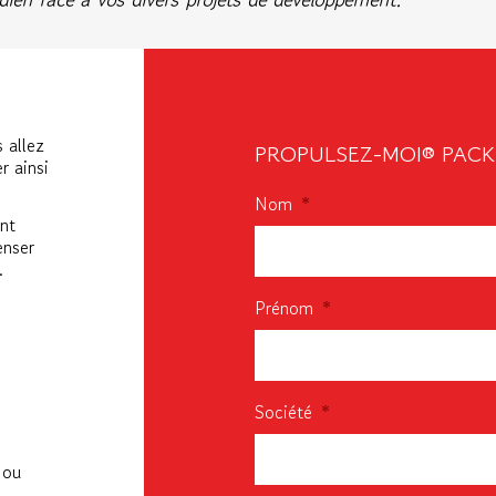
 allez
PROPULSEZ-MOI® PACK 
er ainsi
Nom
*
nt
enser
…
Prénom
*
Société
*
 ou