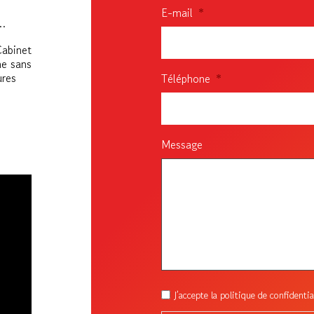
E-mail
*
e…
Cabinet
e sans
ures
Téléphone
*
Message
RGPD
J’accepte la politique de confiden