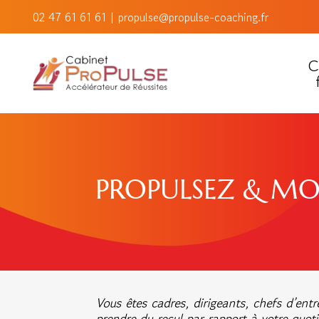
02 47 61 61 61
|
propulse@propulse-coaching.fr
C
PROPULSEZ & MO
Vous êtes cadres, dirigeants, chefs d’ent
prendre du recul par rapport à votre quot