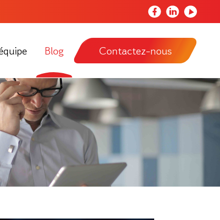
Notre
Notre
Notre
page
page
chaîne
Facebook
LinkedIn
Youtube
équipe
Blog
Contactez-nous