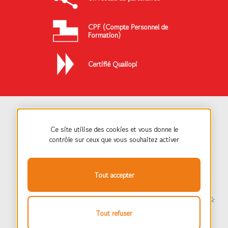
CPF (Compte Personnel de
Formation)
Certifié Qualiopi
Ce site utilise des cookies et vous donne le
contrôle sur ceux que vous souhaitez activer
30 Boulevard Heurteloup, 37000 TOURS
- Tél :
02 47 61 61 61
Tout accepter
Tous droits réservés |
Mentions
Politique de
Plan du
PROPULSEZ &
légales
confidentialité
site
MOI®
Tout refuser