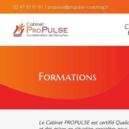
02 47 61 61 61
|
propulse@propulse-coaching.fr
C
Formations
Le Cabinet PROPULSE est certifié Qualiop
et des mises en situation concrètes pour 