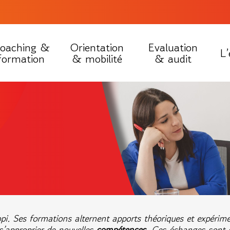
oaching &
Orientation
Evaluation
L’
formation
& mobilité
& audit
i. Ses formations alternent apports théoriques et expérimen
s’approprier de nouvelles
compétences
. Ces échanges sont e