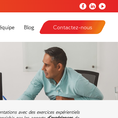
Notre
Notre
Notre
page
page
chaîne
Facebook
LinkedIn
Youtube
équipe
Blog
Contactez-nous
tations avec des exercices expérientiels
nrichis par les apports
d’expériences
de