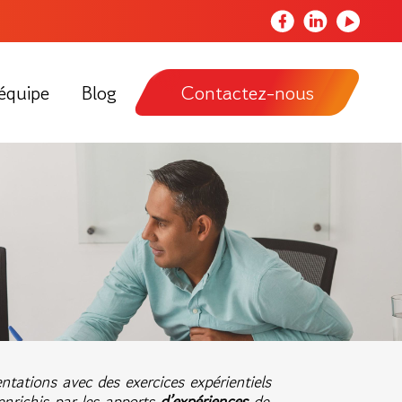
Notre
Notre
Notre
page
page
chaîne
Facebook
LinkedIn
Youtube
équipe
Blog
Contactez-nous
tations avec des exercices expérientiels
nrichis par les apports
d’expériences
de