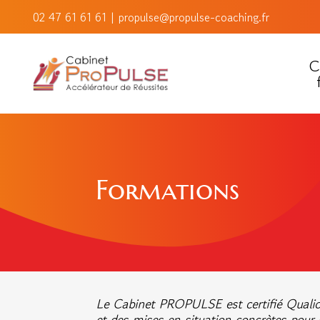
02 47 61 61 61
|
propulse@propulse-coaching.fr
C
Formations
Le Cabinet PROPULSE est certifié Qualiop
et des mises en situation concrètes pour 