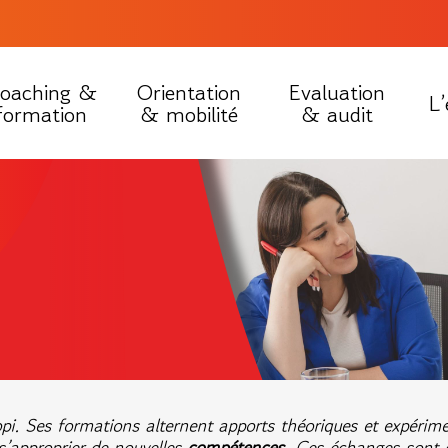
oaching &
Orientation
Evaluation
L’
formation
& mobilité
& audit
i. Ses formations alternent apports théoriques et expérimen
s’approprier de nouvelles
compétences
. Ces échanges sont e