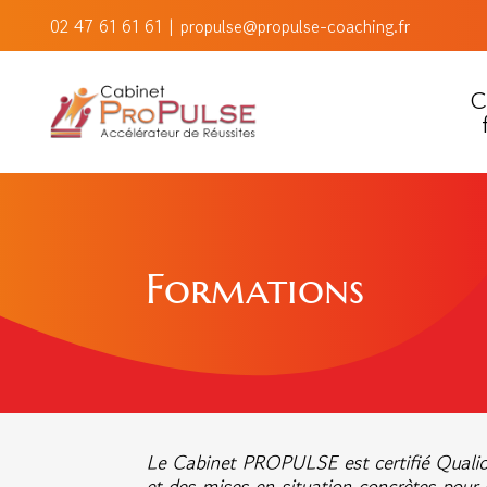
02 47 61 61 61
|
propulse@propulse-coaching.fr
C
Formations
Le Cabinet PROPULSE est certifié Qualiop
et des mises en situation concrètes pour 