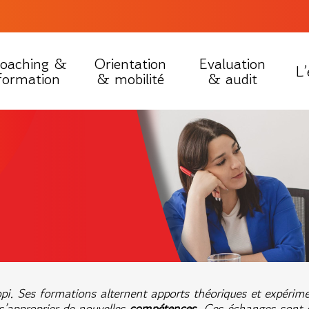
oaching &
Orientation
Evaluation
L’
formation
& mobilité
& audit
i. Ses formations alternent apports théoriques et expérimen
s’approprier de nouvelles
compétences
. Ces échanges sont e