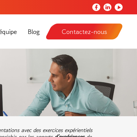
Notre
Notre
Notre
page
page
chaîne
Facebook
LinkedIn
Youtube
équipe
Blog
Contactez-nous
tations avec des exercices expérientiels
nrichis par les apports
d’expériences
de