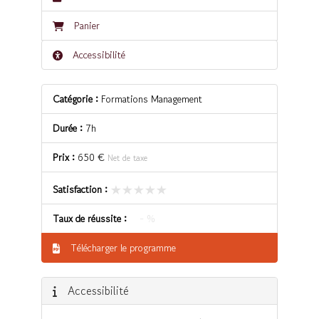
Panier
Accessibilité
Catégorie :
Formations Management
Durée :
7h
Prix :
650 €
Net de taxe
★★★★★
★★★★★
Satisfaction :
Taux de réussite :
- %
Télécharger le programme
Accessibilité